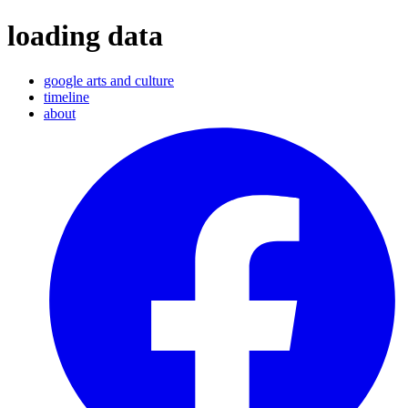
loading data
google arts and culture
timeline
about